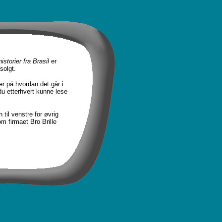
istorier fra Brasil
er
solgt.
r på hvordan det går i
 du etterhvert kunne lese
til venstre for øvrig
m firmaet Bro Brille