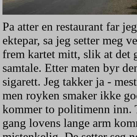
Pa atter en restaurant far j
ektepar, sa jeg setter meg
frem kartet mitt, slik at det
samtale. Etter maten byr d
sigarett. Jeg takker ja - me
men royken smaker ikke god
kommer to politimenn inn. 
gang lovens lange arm komme
mistenkelig. De setter seg n