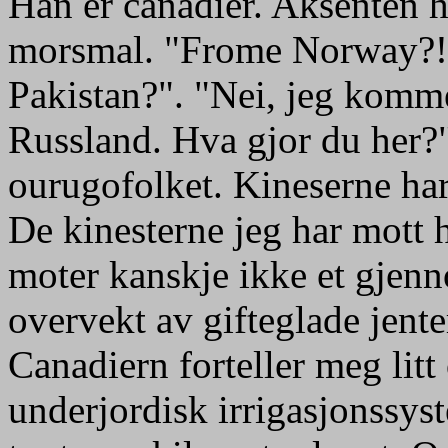
Han er canadier. Aksenten h
morsmal. "Frome Norway?!
Pakistan?". "Nei, jeg komm
Russland. Hva gjor du her?
ourugofolket. Kineserne har
De kinesterne jeg har mott h
moter kanskje ikke et gjenno
overvekt av gifteglade jent
Canadiern forteller meg litt
underjordisk irrigasjonssys